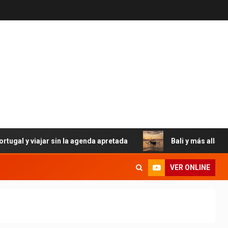
r sin la agenda apretada
Bali y más allá: el eterno encan
VER ONLINE