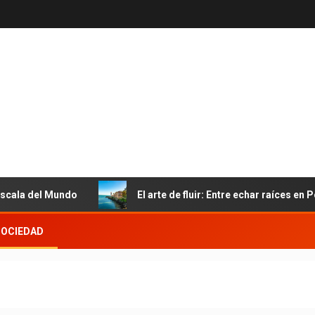
do
El arte de fluir: Entre echar raíces en Portugal y viaja
SOCIEDAD