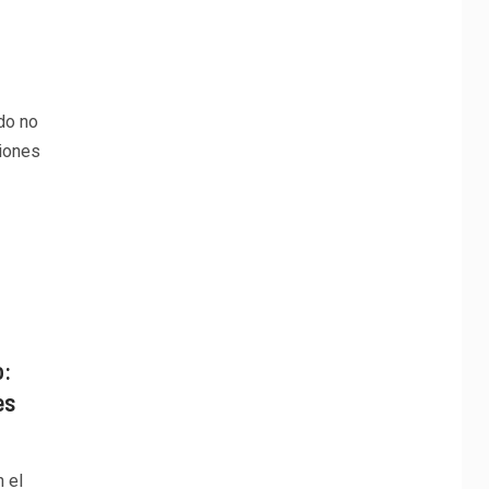
do no
ciones
o:
es
n el