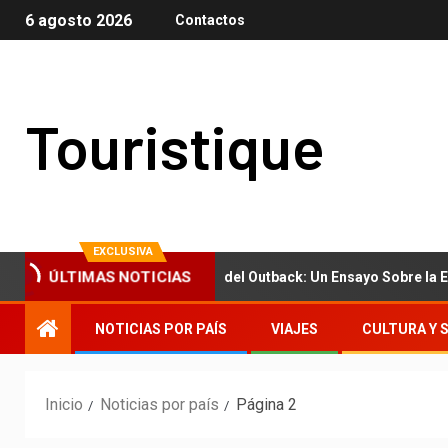
6 agosto 2026
Contactos
Touristique
EXCLUSIVA
de Trieste al Polvo del Outback: Un Ensayo Sobre la Escala del Mun
ÚLTIMAS NOTICIAS
NOTICIAS POR PAÍS
VIAJES
CULTURA Y 
Inicio
Noticias por país
Página 2