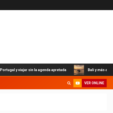
viajar sin la agenda apretada
Bali y más allá: el eterno e
VER ONLINE