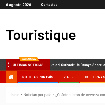
6 agosto 2026
Contactos
Touristique
EXCLUSIVA
fés de Trieste al Polvo del Outback: Un Ensayo Sobre la Escala del
ÚLTIMAS NOTICIAS
NOTICIAS POR PAÍS
VIAJES
CULTURA Y 
Inicio
Noticias por país
¿Cuántos litros de cerveza co