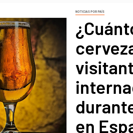
NOTICIAS POR PAÍS
¿Cuánto
cervez
visitan
interna
durante
en Esp