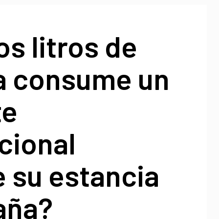
s litros de
a consume un
te
cional
 su estancia
aña?